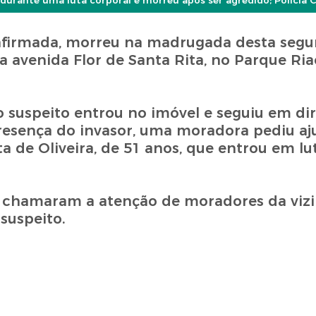
urante uma luta corporal e morreu após ser agredido; Polícia Civ
firmada, morreu na madrugada desta segund
a avenida Flor de Santa Rita, no Parque Ria
o suspeito entrou no imóvel e seguiu em di
resença do invasor, uma moradora pediu aj
a de Oliveira, de 51 anos, que entrou em lu
ro chamaram a atenção de moradores da viz
suspeito.