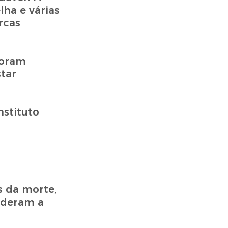
lha e várias
rcas
foram
tar
nstituto
s da morte,
cederam a