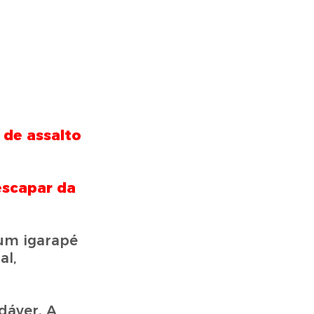
de assalto
escapar da
 um igarapé
al,
dáver. A