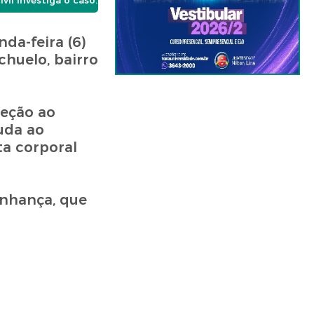
il investiga o caso.
a-feira (6)
chuelo, bairro
reção ao
uda ao
ta corporal
inhança, que