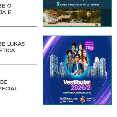
BE O
JA E
BE LUKAS
ÉTICA
EBE
PECIAL