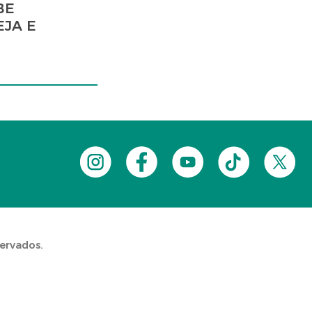
BE
EJA E
servados.