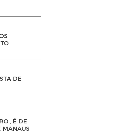
DOS
RTO
STA DE
O', É DE
E MANAUS