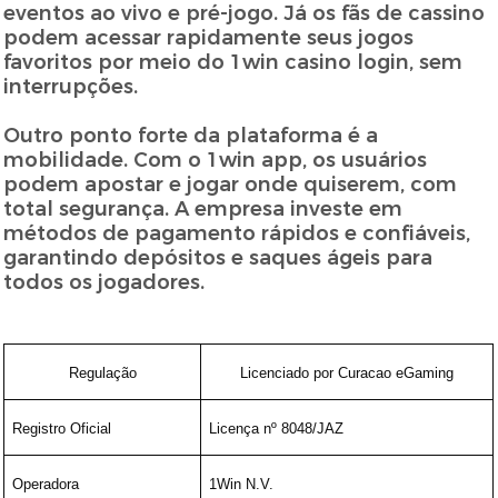
eventos ao vivo e pré-jogo. Já os fãs de cassino
podem acessar rapidamente seus jogos
favoritos por meio do 1win casino login, sem
interrupções.
Outro ponto forte da plataforma é a
mobilidade. Com o 1win app, os usuários
podem apostar e jogar onde quiserem, com
total segurança. A empresa investe em
métodos de pagamento rápidos e confiáveis,
garantindo depósitos e saques ágeis para
todos os jogadores.
Regulação
Licenciado por Curacao eGaming
Registro Oficial
Licença nº 8048/JAZ
Operadora
1Win N.V.