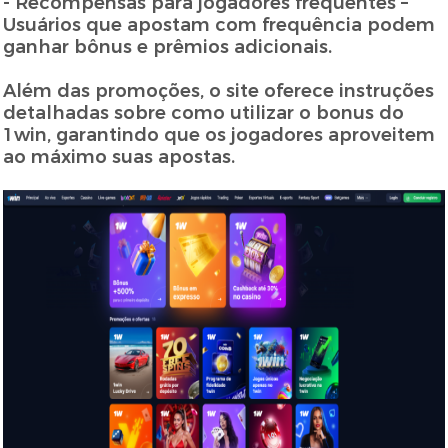
- Recompensas para jogadores frequentes –
Usuários que apostam com frequência podem
ganhar bônus e prêmios adicionais.
Além das promoções, o site oferece instruções
detalhadas sobre como utilizar o bonus do
1win, garantindo que os jogadores aproveitem
ao máximo suas apostas.