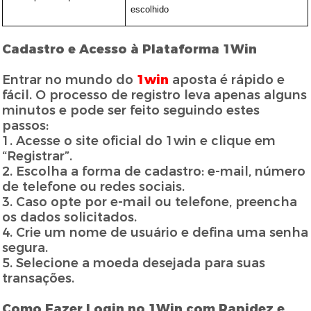
escolhido
Cadastro e Acesso à Plataforma 1Win
Entrar no mundo do
1win
aposta é rápido e
fácil. O processo de registro leva apenas alguns
minutos e pode ser feito seguindo estes
passos:
1. Acesse o site oficial do 1win e clique em
“Registrar”.
2. Escolha a forma de cadastro: e-mail, número
de telefone ou redes sociais.
3. Caso opte por e-mail ou telefone, preencha
os dados solicitados.
4. Crie um nome de usuário e defina uma senha
segura.
5. Selecione a moeda desejada para suas
transações.
Como Fazer Login no 1Win com Rapidez e