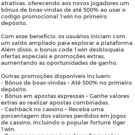
atrativas, oferecendo aos novos jogadores um
bônus de boas-vindas de até 500% ao usar o
codigo promocional 1win no primeiro
depósito.
Com esse benefício, os usuários iniciam com
um saldo ampliado para explorar a plataforma.
Além disso, o bonus code 1win desbloqueia
ofertas especiais e promoções extras,
aumentando as oportunidades de ganho.
Outras promoções disponíveis incluem:
- Bônus de boas-vindas – Até 500% no primeiro
depósito.
- Bônus em apostas expressas – Ganhe valores
extras ao realizar apostas combinadas.
- Cashback no cassino – Receba uma
porcentagem dos valores perdidos em jogos
de cassino, incluindo o popular fortune tiger
1win.