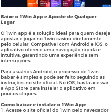
Baixe o 1Win App e Aposte de Qualquer
Lugar
O 1win app é a solução ideal para quem deseja
apostar e jogar no 1win casino diretamente
pelo celular. Compatível com Android e iOS, o
aplicativo oferece uma navegação rápida e
intuitiva, garantindo uma experiência sem
interrupções.
Para usuários Android, o processo de 1win
baixar é simples e pode ser feito seguindo as
instruções no site oficial. No iOS, basta acessar
a App Store para instalar o aplicativo em
poucos cliques.
Como baixar e instalar o 1Win App:
1. Acesse o site oficial do 1win pelo navegador