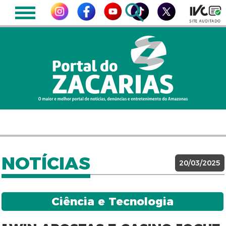
NOTÍCIAS
20/03/2025
Ciência e Tecnologia