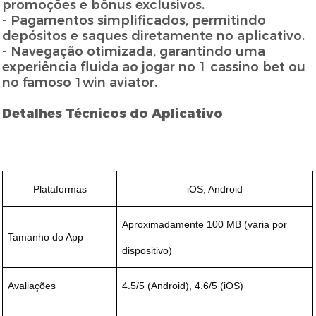
promoções e bônus exclusivos.
- Pagamentos simplificados, permitindo
depósitos e saques diretamente no aplicativo.
- Navegação otimizada, garantindo uma
experiência fluida ao jogar no 1 cassino bet ou
no famoso 1win aviator.
Detalhes Técnicos do Aplicativo
Plataformas
iOS, Android
Aproximadamente 100 MB (varia por
Tamanho do App
dispositivo)
Avaliações
4.5/5 (Android), 4.6/5 (iOS)