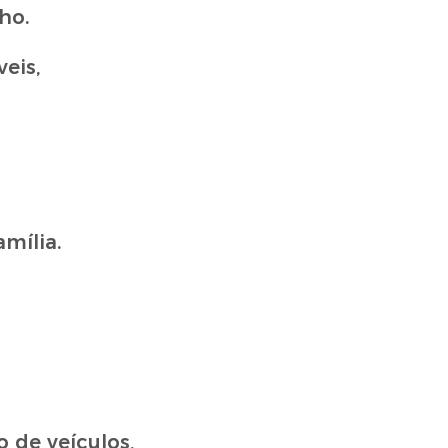
ho.
eis,
mília.
 de veículos,