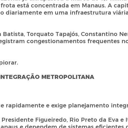
ota está concentrada em Manaus. A capita
o diariamente em uma infraestrutura viári
 Batista, Torquato Tapajós, Constantino Ne
registram congestionamentos frequentes no
piorar.
 INTEGRAÇÃO METROPOLITANA
e rapidamente e exige planejamento integ
residente Figueiredo, Rio Preto da Eva e I
naus e dependem de sistemas eficientes d