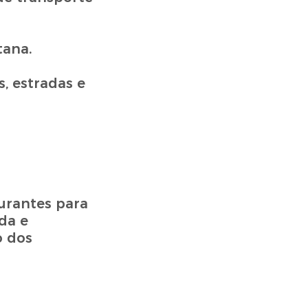
tana.
, estradas e
urantes para
da e
o dos