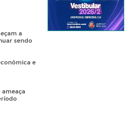
meçam a
inuar sendo
 econômica e
e ameaça
eríodo