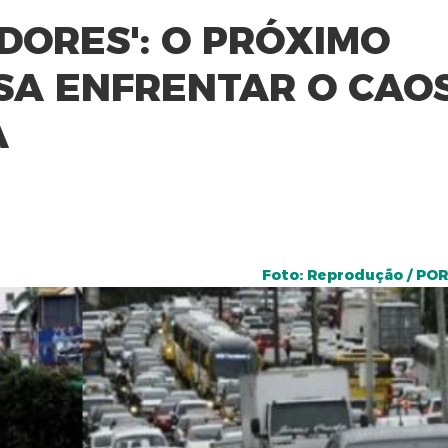
DORES': O PRÓXIMO
SA ENFRENTAR O CAO
A
Foto: Reprodução / PO