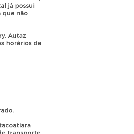
l já possui
a que não
ry, Autaz
s horários de
rado.
tacoatiara
e transporte