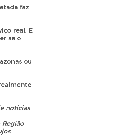
etada faz
ço real. E
er se o
mazonas ou
 realmente
e notícias
a Região
ujos