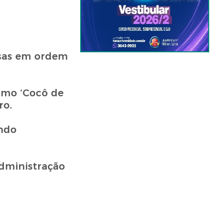
isas em ordem
omo ‘Cocô de
ro.
undo
administração