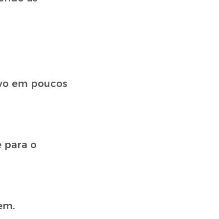
ovo em poucos
 para o
em.