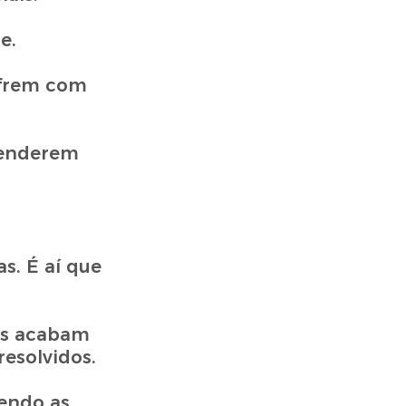
e.
ofrem com
renderem
s. É aí que
os acabam
esolvidos.
endo as