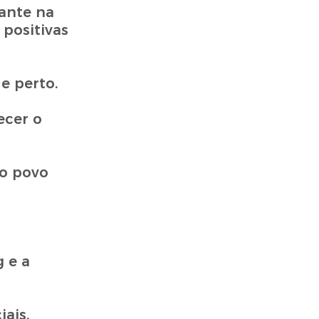
ante na
 positivas
e perto.
ecer o
 o povo
 e a
ais.