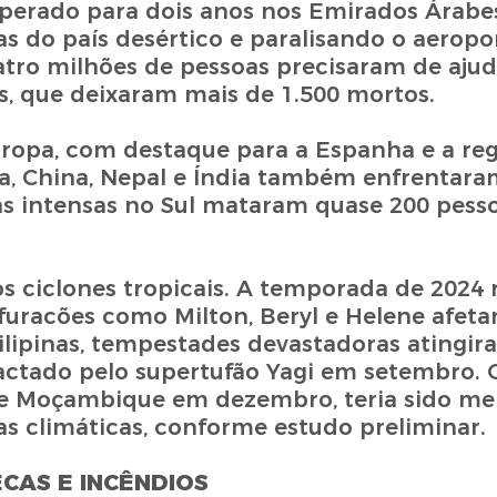
sperado para dois anos nos Emirados Árabe
 do país desértico e paralisando o aeropo
uatro milhões de pessoas precisaram de aju
s, que deixaram mais de 1.500 mortos.
opa, com destaque para a Espanha e a reg
ia, China, Nepal e Índia também enfrentar
vas intensas no Sul mataram quase 200 pess
s ciclones tropicais. A temporada de 2024 
uracões como Milton, Beryl e Helene afeta
ilipinas, tempestades devastadoras atingir
mpactado pelo supertufão Yagi em setembro. 
 e Moçambique em dezembro, teria sido m
s climáticas, conforme estudo preliminar.
ECAS E INCÊNDIOS