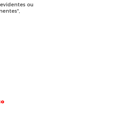
evidentes ou
nentes",
co