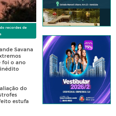
ndo recordes de
s
rande Savana
extremos
 foi o ano
inédito
aliação do
strofes
eito estufa