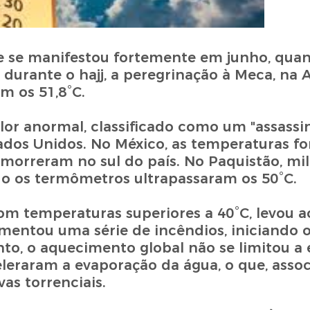
de se manifestou fortemente em junho, qua
urante o hajj, a peregrinação à Meca, na 
m os 51,8°C.
or anormal, classificado como um "assassino
tados Unidos. No México, as temperaturas f
morreram no sul do país. No Paquistão, mi
do os termômetros ultrapassaram os 50°C.
m temperaturas superiores a 40°C, levou a
imentou uma série de incêndios, iniciando 
to, o aquecimento global não se limitou a 
eraram a evaporação da água, o que, asso
as torrenciais.