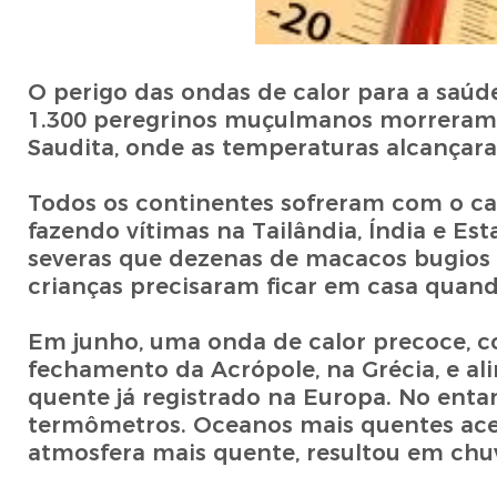
O perigo das ondas de calor para a saú
1.300 peregrinos muçulmanos morreram d
Saudita, onde as temperaturas alcançara
Todos os continentes sofreram com o cal
fazendo vítimas na Tailândia, Índia e Es
severas que dezenas de macacos bugios 
crianças precisaram ficar em casa quan
Em junho, uma onda de calor precoce, co
fechamento da Acrópole, na Grécia, e al
quente já registrado na Europa. No entan
termômetros. Oceanos mais quentes acel
atmosfera mais quente, resultou em chuv