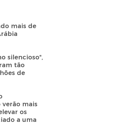
ndo mais de
Arábia
 silencioso",
oram tão
lhões de
o
o verão mais
elevar os
ciado a uma