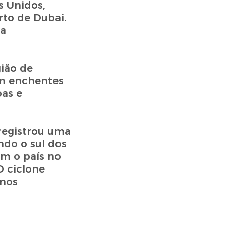
s Unidos,
rto de Dubai.
da
ião de
am enchentes
oas e
registrou uma
ndo o sul dos
am o país no
O ciclone
enos