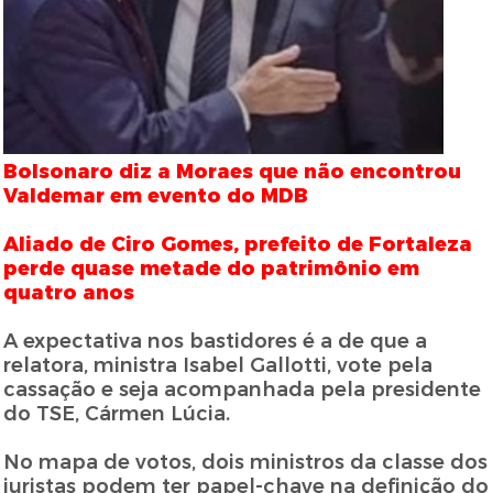
Bolsonaro diz a Moraes que não encontrou
Valdemar em evento do MDB
Aliado de Ciro Gomes, prefeito de Fortaleza
perde quase metade do patrimônio em
quatro anos
A expectativa nos bastidores é a de que a
relatora, ministra Isabel Gallotti, vote pela
cassação e seja acompanhada pela presidente
do TSE, Cármen Lúcia.
No mapa de votos, dois ministros da classe dos
juristas podem ter papel-chave na definição do