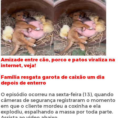
Amizade entre cão, porco e patos viraliza na
internet, veja!
Família resgata garota de caixão um dia
depois de enterro
O episódio ocorreu na sexta-feira (13), quando
câmeras de segurança registraram o momento
em que o cliente mordeu a coxinha e ela
explodiu, espalhando a massa por toda parte.
Assista ao vídeo abaixo.