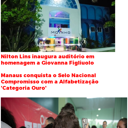
Nilton Lins inaugura auditório em
homenagem a Giovanna Figliuolo
Manaus conquista o Selo Nacional
Compromisso com a Alfabetização
'Categoria Ouro'