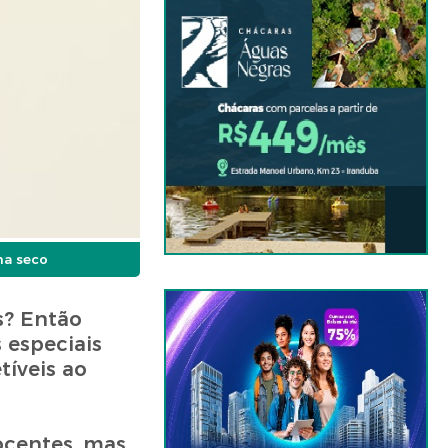
ma seco
s? Então
 especiais
tíveis ao
ocentes, mas