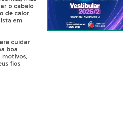
var o cabelo
o de calor,
lista em
ara cuidar
ma boa
 motivos,
us fios