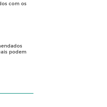
dos com os
omendados
quais podem