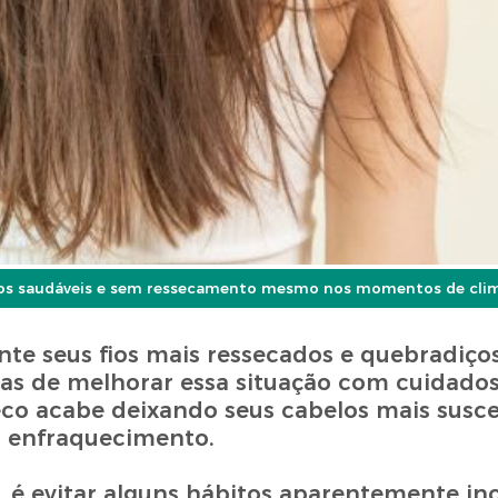
elos saudáveis e sem ressecamento mesmo nos momentos de cli
te seus fios mais ressecados e quebradiço
as de melhorar essa situação com cuidados
seco acabe deixando seus cabelos mais susce
ao enfraquecimento.
 é evitar alguns hábitos aparentemente in