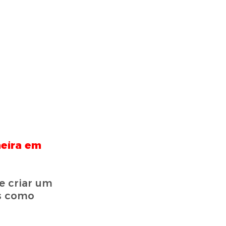
heira em
 criar um
os como