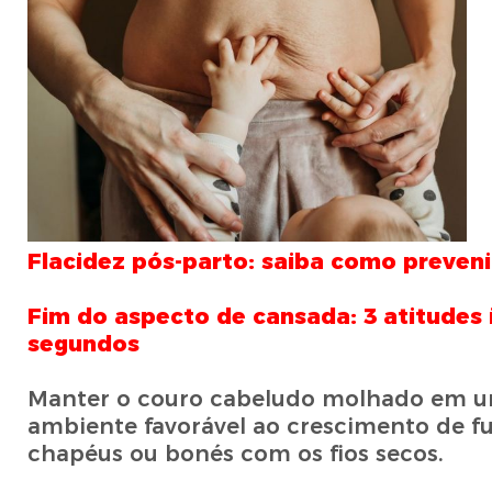
Flacidez pós-parto: saiba como prevenir
Fim do aspecto de cansada: 3 atitudes i
segundos
Manter o couro cabeludo molhado em u
ambiente favorável ao crescimento de fun
chapéus ou bonés com os fios secos.