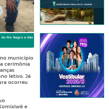
 do Rio Negro e São
, no município
ma cerimônia
ranças
o letivo. Já
ura ocorreu
vo
 Komixiwë e