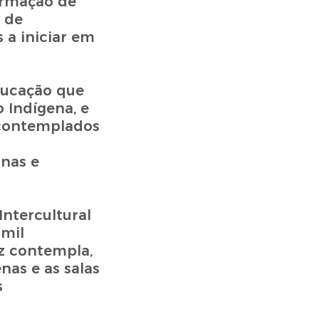
ormação de
 de
 a iniciar em
Educação que
 Indígena, e
 contemplados
onas e
ntercultural
 mil
iz contempla,
nas e as salas
s