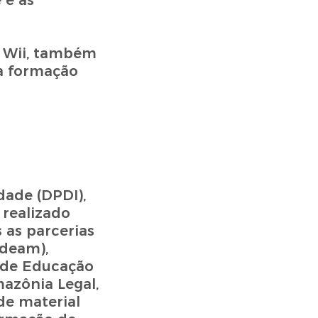
 e as
a Wii, também
 a formação
dade (DPDI),
 realizado
 as parcerias
deam),
) de Educação
azônia Legal,
de material