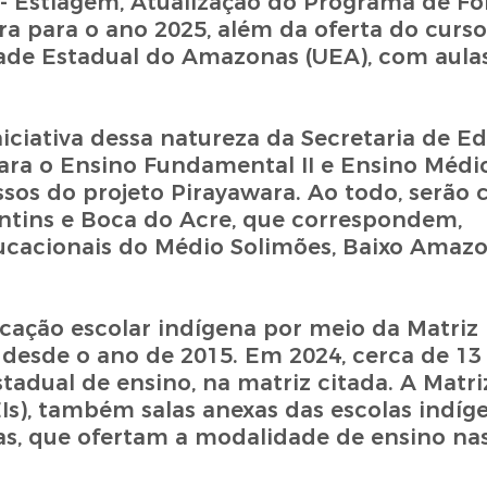
 - Estiagem, Atualização do Programa de F
ra para o ano 2025, além da oferta do curso
dade Estadual do Amazonas (UEA), com aulas
iniciativa dessa natureza da Secretaria de 
para o Ensino Fundamental II e Ensino Médio
ssos do projeto Pirayawara. Ao todo, serão
intins e Boca do Acre, que correspondem,
ducacionais do Médio Solimões, Baixo Amaz
cação escolar indígena por meio da Matriz I
 desde o ano de 2015. Em 2024, cerca de 13
tadual de ensino, na matriz citada. A Matr
Is), também salas anexas das escolas indíge
as, que ofertam a modalidade de ensino na