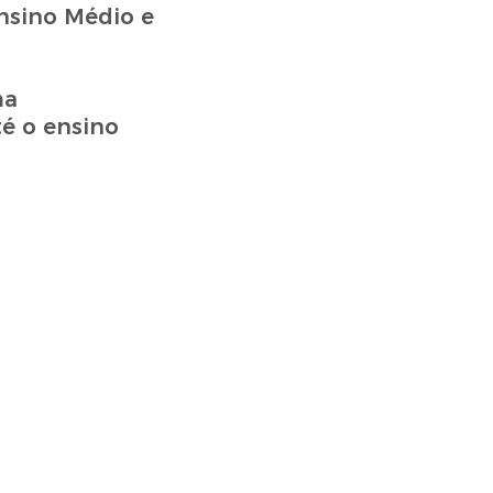
nsino Médio e
ma
é o ensino