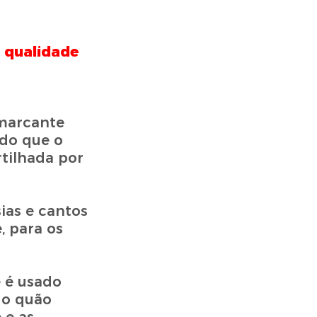
e qualidade
 marcante
ndo que o
ilhada por
ias e cantos
, para os
e é usado
 o quão