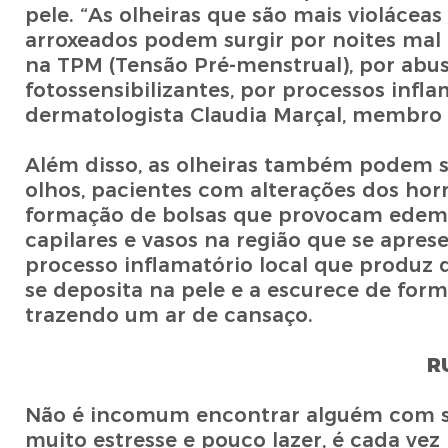
pele. “As olheiras que são mais violáce
arroxeados podem surgir por noites mal 
na TPM (Tensão Pré-menstrual), por abu
fotossensibilizantes, por processos infla
dermatologista Claudia Marçal, membro d
Além disso, as olheiras também podem s
olhos, pacientes com alterações dos ho
formação de bolsas que provocam edema,
capilares e vasos na região que se apre
processo inflamatório local que produz
se deposita na pele e a escurece de for
trazendo um ar de cansaço.
R
Não é incomum encontrar alguém com si
muito estresse e pouco lazer, é cada v