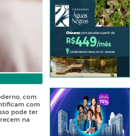
oderno, com
entificam com
sso pode ter
parecem na