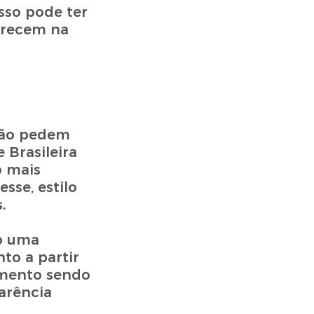
sso pode ter
parecem na
 não pedem
 Brasileira
o mais
sse, estilo
.
do uma
to a partir
amento sendo
arência