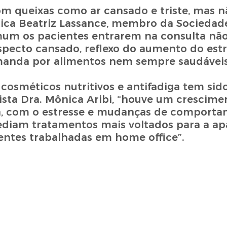
om queixas como ar cansado e triste, mas
tica Beatriz Lassance, membro da Sociedade
omum os pacientes entrarem na consulta nã
pecto cansado, reflexo do aumento do estre
demanda por alimentos nem sempre saudáveis
cosméticos nutritivos e antifadiga tem si
ta Dra. Mônica Aribi, “houve um crescimen
va, com o estresse e mudanças de comport
pediam tratamentos mais voltados para a ap
ntes trabalhadas em home office”.