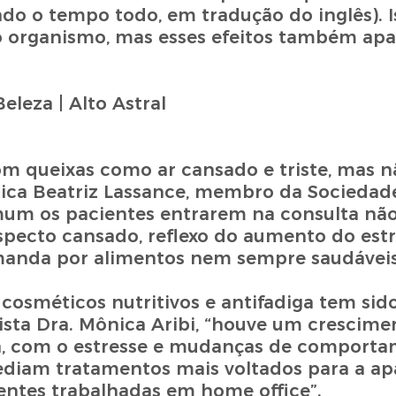
sado o tempo todo, em tradução do inglês). I
 no organismo, mas esses efeitos também a
om queixas como ar cansado e triste, mas
tica Beatriz Lassance, membro da Sociedade
omum os pacientes entrarem na consulta nã
pecto cansado, reflexo do aumento do estre
demanda por alimentos nem sempre saudáveis
cosméticos nutritivos e antifadiga tem si
ta Dra. Mônica Aribi, “houve um crescimen
va, com o estresse e mudanças de comport
pediam tratamentos mais voltados para a ap
ntes trabalhadas em home office”.