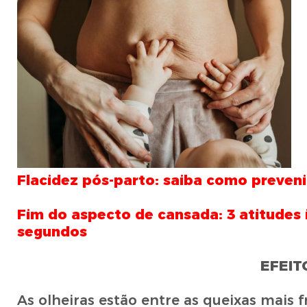
Flacidez pós-parto: saiba como prevenir
Fim do aspecto de cansada: 3 atitudes i
segundos
EFEIT
As olheiras estão entre as queixas mais 