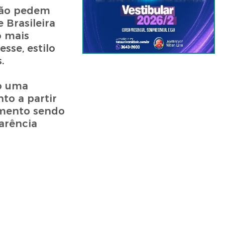
 não pedem
 Brasileira
o mais
sse, estilo
.
do uma
to a partir
amento sendo
arência