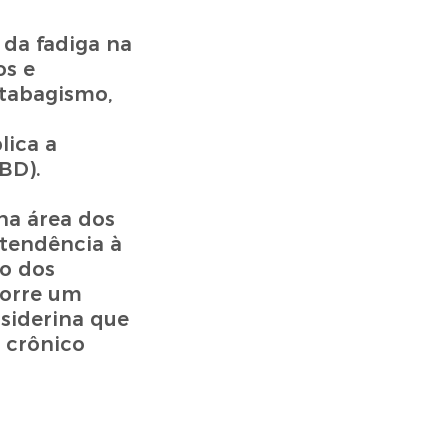
 da fadiga na
os e
 tabagismo,
lica a
BD).
na área dos
 tendência à
o dos
corre um
siderina que
 crônico