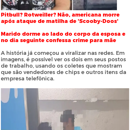
Pitbull? Rotweiller? Não, americana morre
após ataque de matilha de 'Scooby-Doos'
Marido dorme ao lado do corpo da esposa e
no dia seguinte confessa crime para mãe
A história já começou a viralizar nas redes. Em
imagens, é possível ver os dois em seus postos
de trabalho, usando os coletes que mostram
que são vendedores de chips e outros itens da
empresa telefônica.