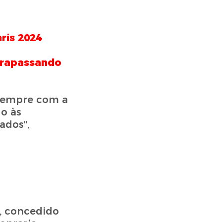
ris 2024
trapassando
 sempre com a
do às
ados",
", concedido