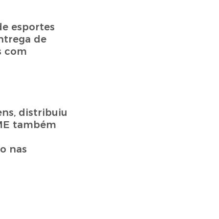
de esportes
ntrega de
as com
s, distribuiu
 FME também
o nas