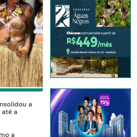
nsolidou a
 até a
omo a