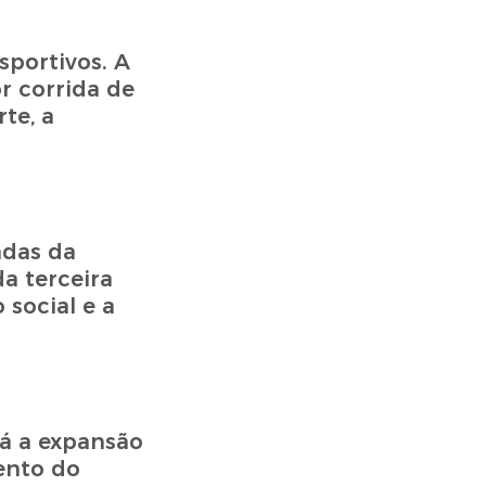
portivos. A
r corrida de
te, a
adas da
da terceira
social e a
tá a expansão
ento do