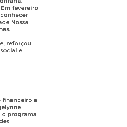
onraria,
Em fevereiro,
 conhecer
dade Nossa
nas.
e, reforçou
social e
financeiro a
gelynne
a, o programa
ades