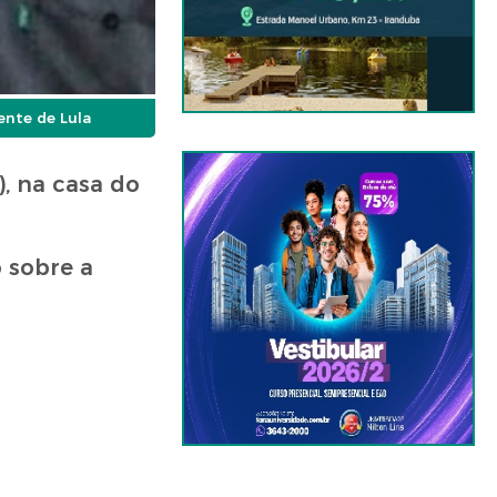
ente de Lula
), na casa do
 sobre a