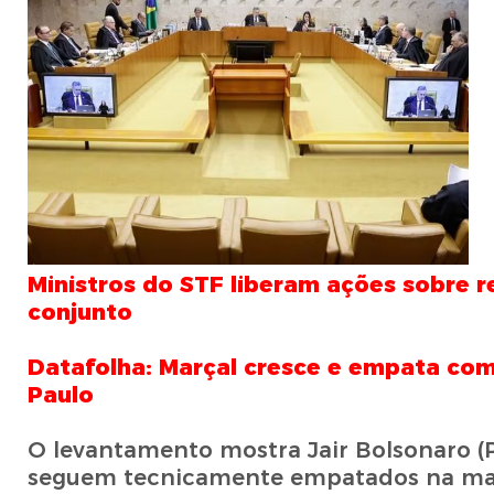
Ministros do STF liberam ações sobre 
conjunto
Datafolha: Marçal cresce e empata com
Paulo
O levantamento mostra Jair Bolsonaro (P
seguem tecnicamente empatados na mar