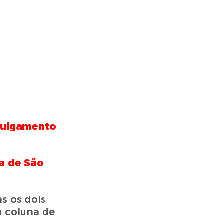
 julgamento
a de São
s os dois
 coluna de