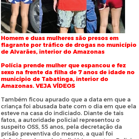
Homem e duas mulheres são presos em
flagrante por tráfico de drogas no município
de Alvarães, interior do Amazonas
Polícia prende mulher que espancou e fez
sexo na frente da filha de 7 anos de idade no
município de Tabatinga, interior do
Amazonas. VEJA VÍDEOS
Também ficou apurado que a data em que a
criança foi abusada bate com o dia em que ela
esteve na casa do indiciado. Diante de tais
fatos, a autoridade policial representou o
suspeito OSS, 55 anos, pela decretação da
prisão preventiva do mesmo, a qual foi