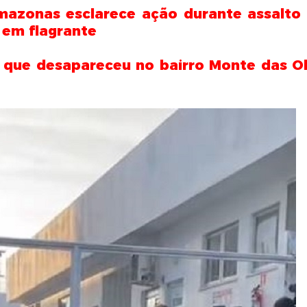
mazonas esclarece ação durante assalto
 em flagrante
 que desapareceu no bairro Monte das Ol