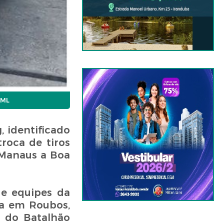
IML
, identificado
roca de tiros
 Manaus a Boa
de equipes da
da em Roubos,
s do Batalhão