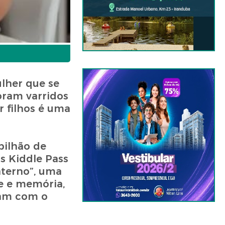
lher que se
oram varridos
 filhos é uma
bilhão de
as Kiddle Pass
terno”, uma
te e memória,
cam com o