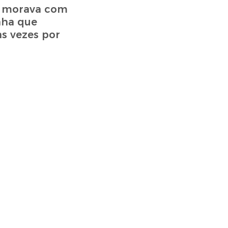
a, morava com
nha que
s vezes por