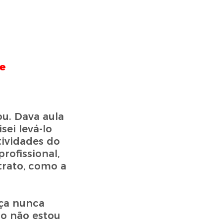
e
u. Dava aula
ei levá-lo
tividades do
ofissional,
trato, como a
eça nunca
do não estou