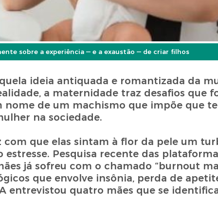
nte sobre a experiência — e a exaustão — de criar filhos
uela ideia antiquada e romantizada da mu
ealidade, a maternidade traz desafios que f
 em nome de um machismo que impõe que ter
mulher na sociedade.
z com que elas sintam à flor da pele um tur
to estresse. Pesquisa recente das plataform
ães já sofreu com o chamado “burnout ma
ógicos que envolve insônia, perda de apeti
JA entrevistou quatro mães que se identifi