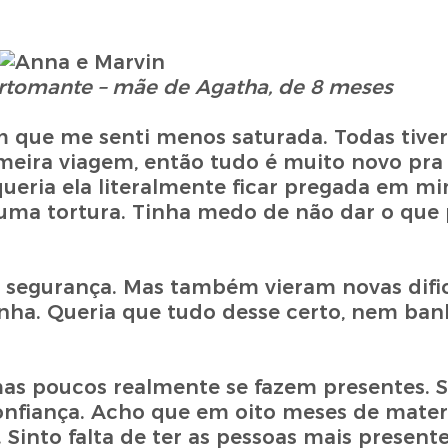
cartomante – mãe de Agatha, de 8 meses
 em que me senti menos saturada. Todas tive
meira viagem, então tudo é muito novo pra
eria ela literalmente ficar pregada em m
ma tortura. Tinha medo de não dar o que 
s segurança. Mas também vieram novas difi
zinha. Queria que tudo desse certo, nem ba
s poucos realmente se fazem presentes. Si
onfiança. Acho que em oito meses de mater
 Sinto falta de ter as pessoas mais present