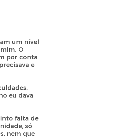
ram um nível
 mim. O
im por conta
precisava e
culdades.
nho eu dava
nto falta de
nidade, só
es, nem que