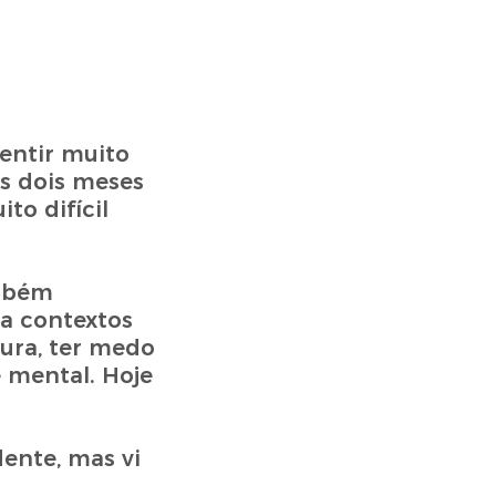
entir muito
as dois meses
to difícil
ambém
va contextos
ura, ter medo
e mental. Hoje
dente, mas vi