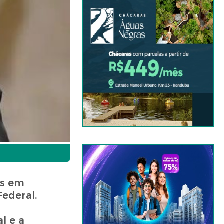
os em
ederal.
l e a