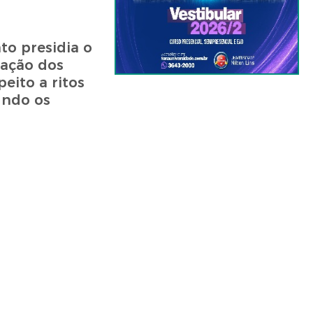
to presidia o
iação dos
eito a ritos
undo os