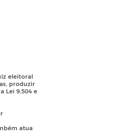
z eleitoral
as, produzir
a Lei 9.504 e
r
também atua