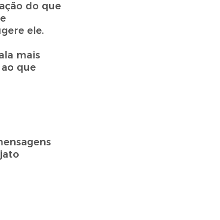
lação do que
de
gere ele.
ala mais
s ao que
 mensagens
jato