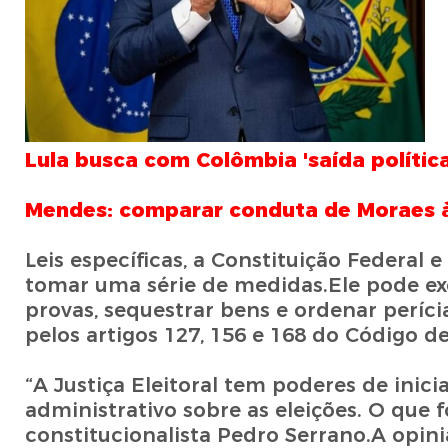
Lula busca com Colômbia 'saída política
Mendes: comparar conduta de Moraes à 
Leis específicas, a Constituição Federal 
tomar uma série de medidas.Ele pode exer
provas, sequestrar bens e ordenar perícia
pelos artigos 127, 156 e 168 do Código d
“A Justiça Eleitoral tem poderes de inici
administrativo sobre as eleições. O que fo
constitucionalista Pedro Serrano.A opin