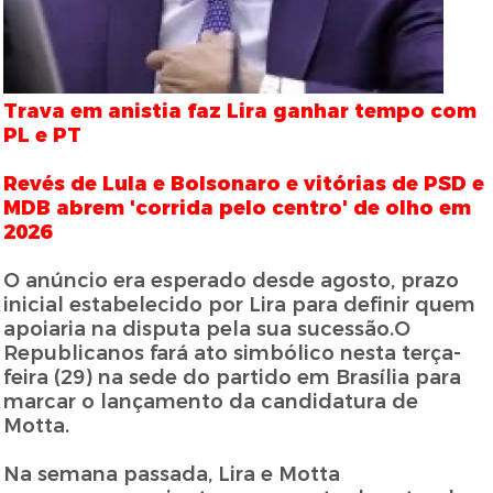
Trava em anistia faz Lira ganhar tempo com
PL e PT
Revés de Lula e Bolsonaro e vitórias de PSD e
MDB abrem 'corrida pelo centro' de olho em
2026
O anúncio era esperado desde agosto, prazo
inicial estabelecido por Lira para definir quem
apoiaria na disputa pela sua sucessão.O
Republicanos fará ato simbólico nesta terça-
feira (29) na sede do partido em Brasília para
marcar o lançamento da candidatura de
Motta.
Na semana passada, Lira e Motta