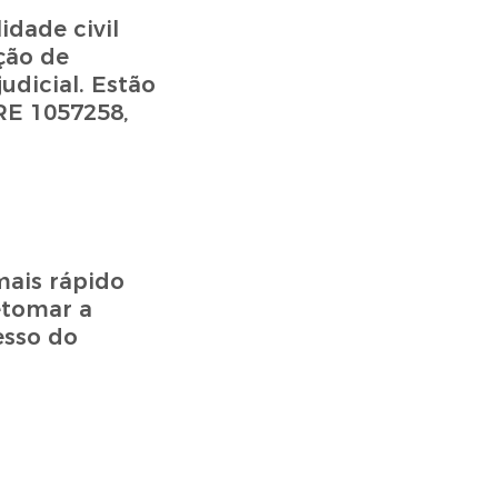
idade civil
ção de
udicial. Estão
 RE 1057258,
mais rápido
etomar a
esso do