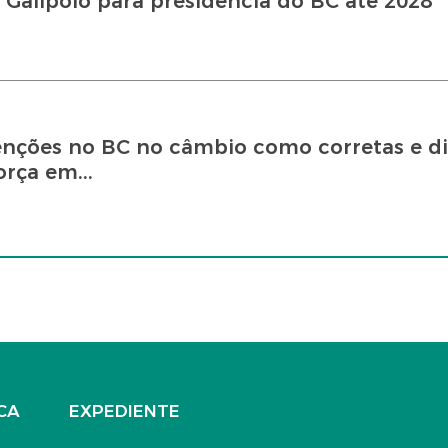
 Galípolo para presidência do BC até 2028
venções no BC no câmbio como corretas e d
rça em...
CA
EXPEDIENTE