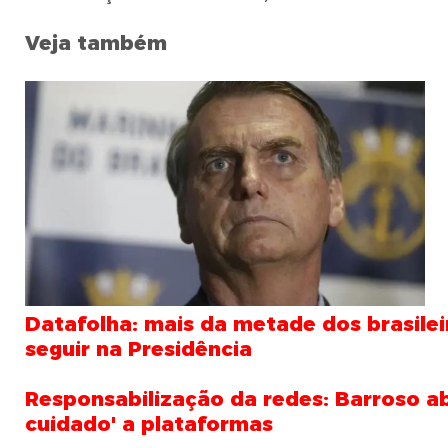
Veja também
Datafolha: mais da metade dos brasilei
seguir na Presidência
Responsabilização da redes: Barroso a
cuidado' a plataformas