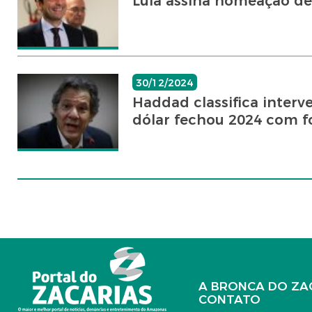
Lula assina nomeação de
30/12/2024
Haddad classifica inter
dólar fechou 2024 com fo
A BRONCA DO ZA
CONTATO