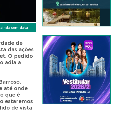
, ainda sem data
erdade de
sta das ações
net. O pedido
o adia a
Barroso,
e até onde
to que é
ão estaremos
ido de vista