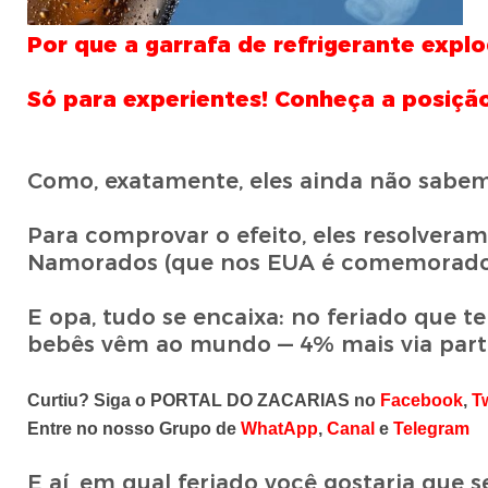
Por que a garrafa de refrigerante expl
Só para experientes! Conheça a posição
Como, exatamente, eles ainda não sabem
Para comprovar o efeito, eles resolvera
Namorados (que nos EUA é comemorado e
E opa, tudo se encaixa: no feriado que t
bebês vêm ao mundo — 4% mais via parto
Curtiu? Siga o PORTAL DO ZACARIAS no
Facebook
,
Tw
Entre no nosso Grupo de
WhatApp
,
Canal
e
Telegram
E aí, em qual feriado você gostaria que s