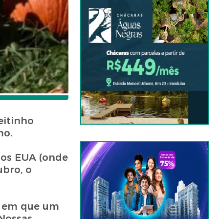
eitinho
mo.
nos EUA (onde
ubro, o
a em que um
“Nossas