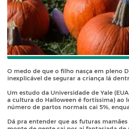
O medo de que o filho nasça em pleno Di
inexplicável de segurar a criança lá dent
Um estudo da Universidade de Yale (EUA)
a cultura do Halloween é fortíssima) ao
número de partos normais cai 5%, enqua
Dá pra entender que as futuras mamães
monte de gente sai por aí fantasiada de 