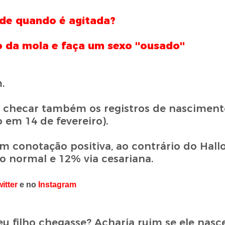
ode quando é agitada?
 da mola e faça um sexo ''ousado''
.
m checar também os registros de nasciment
m 14 de fevereiro).
em conotação positiva, ao contrário do Hal
 normal e 12% via cesariana.
itter
e no
Instagram
eu filho chegasse? Acharia ruim se ele nasc