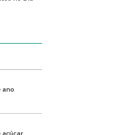
e ano
 açúcar,