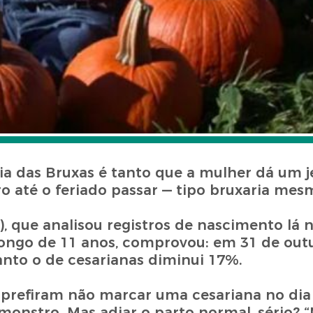
a das Bruxas é tanto que a mulher dá um j
ro até o feriado passar — tipo bruxaria mes
, que analisou registros de nascimento lá 
 longo de 11 anos, comprovou: em 31 de out
nto o de cesarianas diminui 17%.
 prefiram não marcar uma cesariana no di
monstro. Mas adiar o parto normal, sério? 