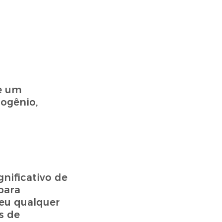
e um
ogênio,
nificativo de
para
beu qualquer
s de