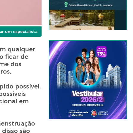
ar um especialista
em qualquer
 ficar de
ome dos
ros.
pido possível.
possíveis
acional em
menstruação
 disso são