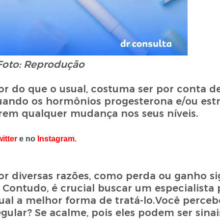
Foto: Reprodução
or do que o usual, costuma ser por conta d
quando os hormônios progesterona e/ou estr
ofrem qualquer mudança nos seus níveis.
itter
e no
Instagram
.
 diversas razões, como perda ou ganho sig
. Contudo, é crucial buscar um especialista 
ual a melhor forma de tratá-lo.Você perce
ular? Se acalme, pois eles podem ser sinai