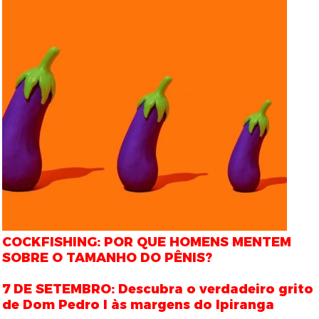
COCKFISHING: POR QUE HOMENS MENTEM
SOBRE O TAMANHO DO PÊNIS?
7 DE SETEMBRO: Descubra o verdadeiro grito
de Dom Pedro I às margens do Ipiranga