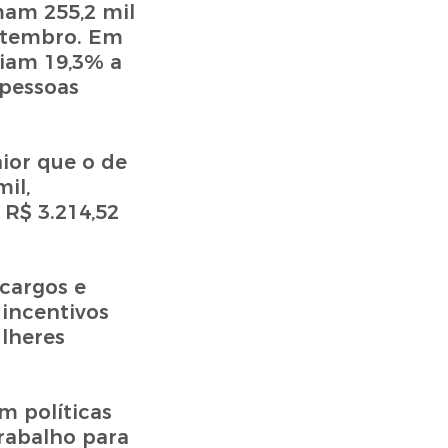
mam 255,2 mil
setembro. Em
biam 19,3% a
 pessoas
ior que o de
il,
R$ 3.214,52
cargos e
 incentivos
lheres
 políticas
trabalho para