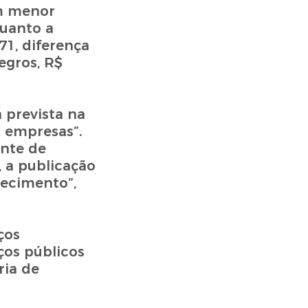
em menor
uanto a
71, diferença
egros, R$
 prevista na
s empresas”.
ente de
, a publicação
lecimento”,
ços
ços públicos
ria de