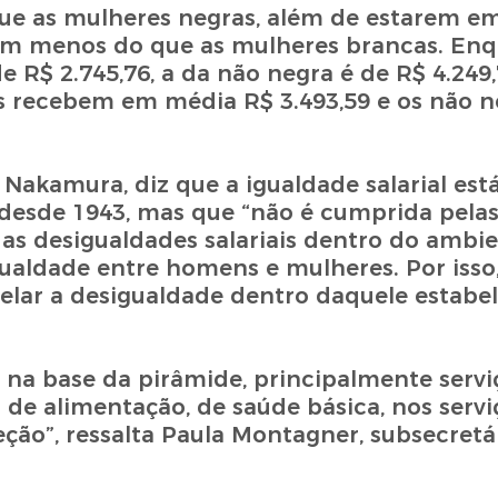
 que as mulheres negras, além de estarem 
m menos do que as mulheres brancas. Enq
R$ 2.745,76, a da não negra é de R$ 4.249,
s recebem em média R$ 3.493,59 e os não n
akamura, diz que a igualdade salarial está
 desde 1943, mas que “não é cumprida pela
s desigualdades salariais dentro do ambi
gualdade entre homens e mulheres. Por isso
velar a desigualdade dentro daquele estabe
na base da pirâmide, principalmente servi
s de alimentação, de saúde básica, nos servi
ção”, ressalta Paula Montagner, subsecretá