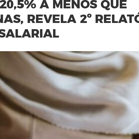
20,5% A MENOS QUE
S, REVELA 2º RELAT
SALARIAL