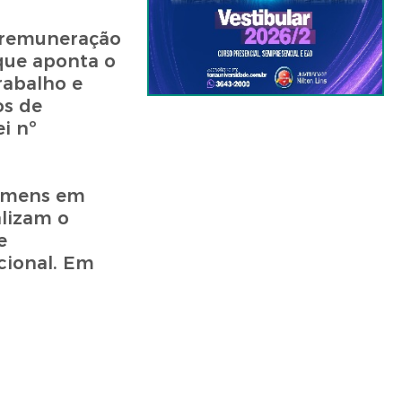
 remuneração
que aponta o
rabalho e
os de
i nº
homens em
lizam o
e
cional. Em