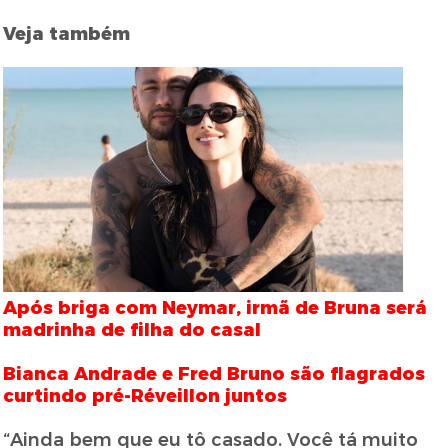
Veja também
Após briga com Neymar, irmã de Bruna será
madrinha de filha do casal
Bianca Andrade e Fred Bruno são flagrados
curtindo pré-Réveillon juntos
“Ainda bem que eu tô casado. Você tá muito