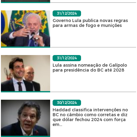
31/12/2024
Governo Lula publica novas regras
para armas de fogo e munições
31/12/2024
Lula assina nomeação de Galípolo
para presidência do BC até 2028
30/12/2024
Haddad classifica intervenções no
BC no câmbio como corretas e diz
que dólar fechou 2024 com força
em...