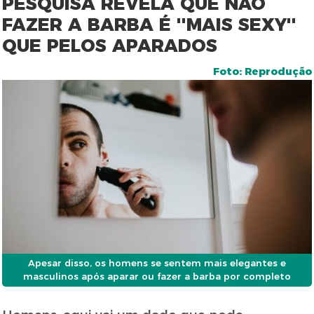
PESQUISA REVELA QUE NÃO
FAZER A BARBA É ''MAIS SEXY''
QUE PELOS APARADOS
Foto: Reprodução
Apesar disso, os homens se sentem mais elegantes e
masculinos após aparar ou fazer a barba por completo