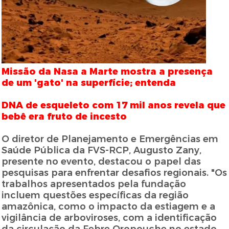
Missão da Nasa a Marte mostra a presença
de um 'gato' na superfície; entenda
DNA de esqueleto com 17 mil anos revela que
bebê era fruto de incesto
O diretor de Planejamento e Emergências em
Saúde Pública da FVS-RCP, Augusto Zany,
presente no evento, destacou o papel das
pesquisas para enfrentar desafios regionais. "Os
trabalhos apresentados pela fundação
incluem questões específicas da região
amazônica, como o impacto da estiagem e a
vigilância de arboviroses, com a identificação