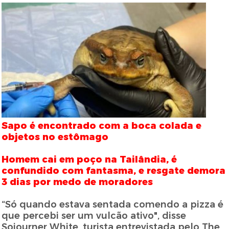
Sapo é encontrado com a boca colada e
objetos no estômago
Homem cai em poço na Tailândia, é
confundido com fantasma, e resgate demora
3 dias por medo de moradores
“Só quando estava sentada comendo a pizza é
que percebi ser um vulcão ativo", disse
Sojourner White, turista entrevistada pelo The