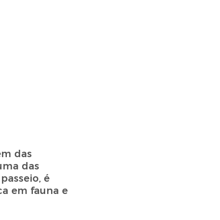
ém das
 uma das
passeio, é
ica em fauna e