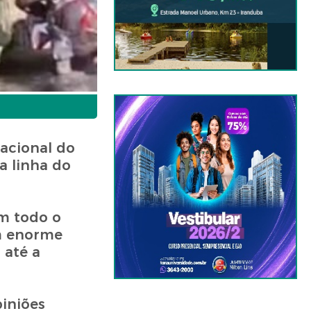
acional do
a linha do
m todo o
um enorme
 até a
piniões