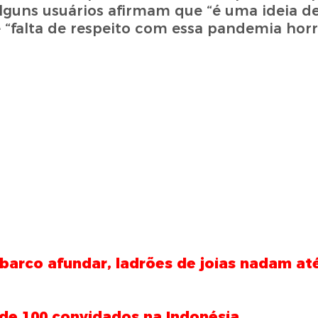
alguns usuários afirmam que “é uma ideia d
“falta de respeito com essa pandemia horrí
barco afundar, ladrões de joias nadam até
de 100 convidados na Indonésia