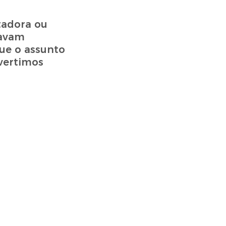
stadora ou
havam
que o assunto
ivertimos