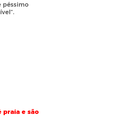
e péssimo
vel”.
 praia e são