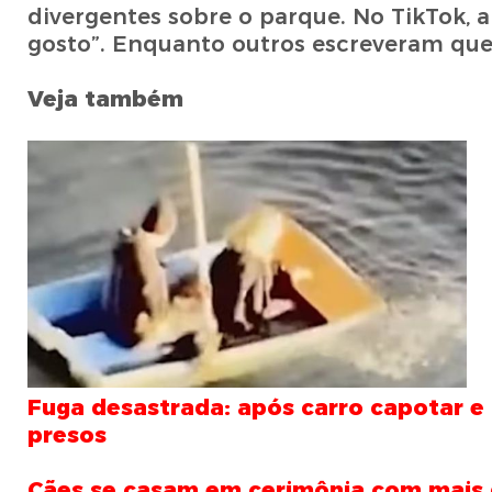
divergentes sobre o parque. No TikTok, 
gosto”. Enquanto outros escreveram que 
Veja também
Fuga desastrada: após carro capotar e 
presos
Cães se casam em cerimônia com mais 