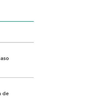
caso
a de