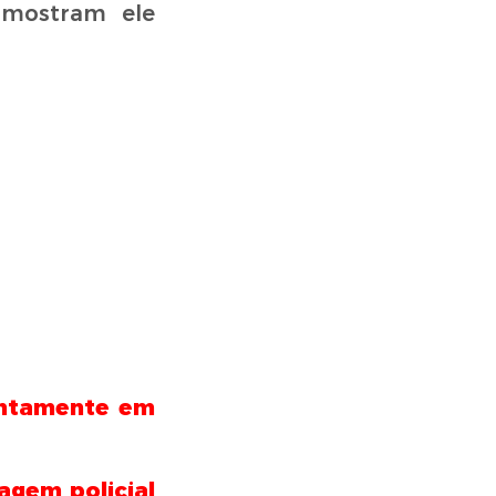
 mostram ele
lentamente em
agem policial