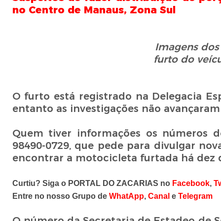
no Centro de Manaus, Zona Sul
Imagens dos
furto do veíc
O furto está registrado na Delegacia E
entanto as investigações não avançaram
Quem tiver informações os números de 
98490-0729, que pede para divulgar no
encontrar a motocicleta furtada há dez 
Curtiu? Siga o PORTAL DO ZACARIAS no
Facebook
,
Tw
Entre no nosso Grupo de
WhatApp
,
Canal
e
Telegram
O número da Secretaria de Estadeo de 