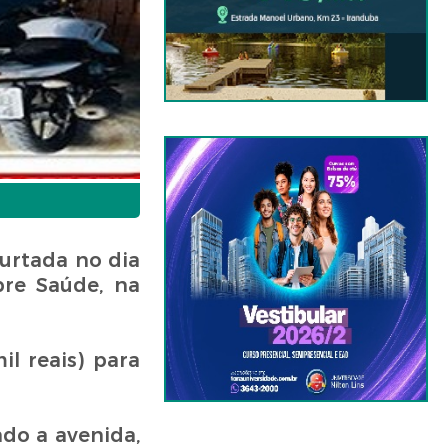
furtada no dia
bre Saúde, na
l reais) para
do a avenida,