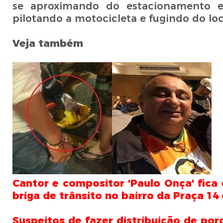
se aproximando do estacionamento e
pilotando a motocicleta e fugindo do lo
Veja também
Cantor e compositor 'Paulo Onça' fic
briga de trânsito no bairro da Praça 14
Suspeitos de fazer distribuição de po