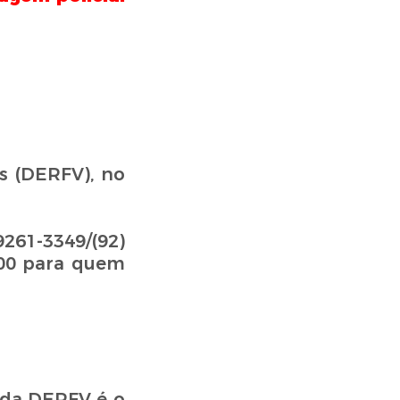
s (DERFV), no
261-3349/(92)
,00 para quem
 da DERFV é o