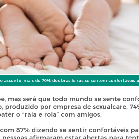
 assunto, mais de 70% dos brasileiros se sentem confortáveis pa
e, mas será que todo mundo se sente conf
, produzido por empresa de sexualcare, 7
ater o “rala e rola” com amigos.
 com 87% dizendo se sentir confortáveis par
 pessoas afirmaram estar abertas para ten