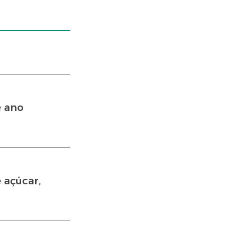
e ano
 açúcar,