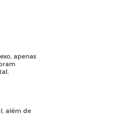
exo, apenas
foram
al.
l, além de