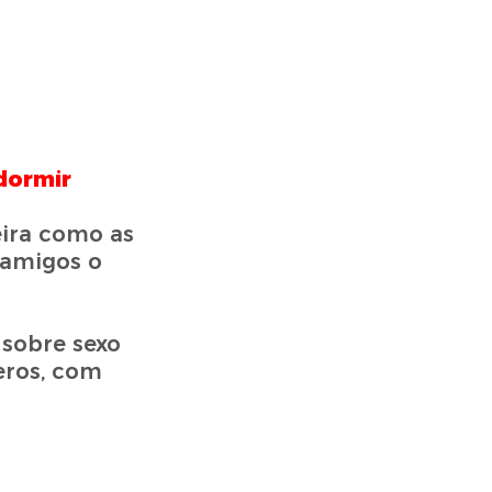
dormir
ira como as
 amigos o
 sobre sexo
eros, com