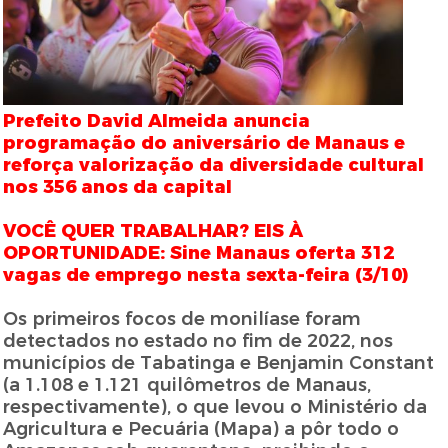
Prefeito David Almeida anuncia
programação do aniversário de Manaus e
reforça valorização da diversidade cultural
nos 356 anos da capital
VOCÊ QUER TRABALHAR? EIS À
OPORTUNIDADE: Sine Manaus oferta 312
vagas de emprego nesta sexta-feira (3/10)
Os primeiros focos de monilíase foram
detectados no estado no fim de 2022, nos
municípios de Tabatinga e Benjamin Constant
(a 1.108 e 1.121 quilômetros de Manaus,
respectivamente), o que levou o Ministério da
Agricultura e Pecuária (Mapa) a pôr todo o