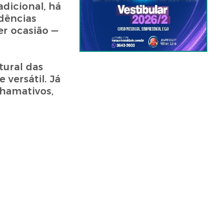
dicional, há
ndências
r ocasião —
tural das
versátil. Já
hamativos,