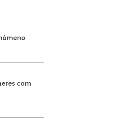
fenômeno
heres com