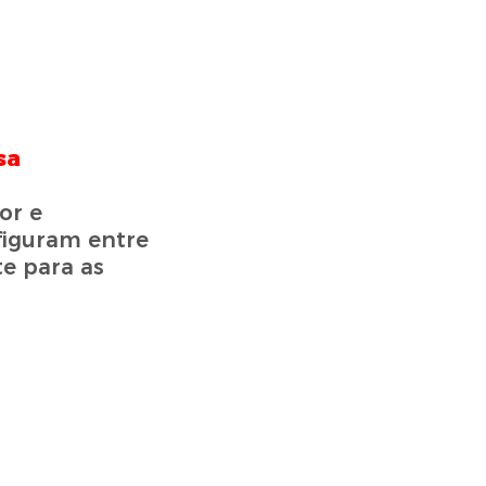
sa
or e
figuram entre
e para as