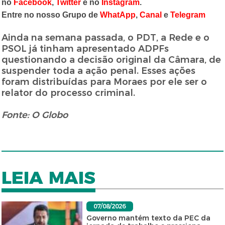
no
Facebook
,
Twitter
e no
Instagram
.
Entre no nosso Grupo de
WhatApp
,
Canal
e
Telegram
Ainda na semana passada, o PDT, a Rede e o
PSOL já tinham apresentado ADPFs
questionando a decisão original da Câmara, de
suspender toda a ação penal. Esses ações
foram distribuídas para Moraes por ele ser o
relator do processo criminal.
Fonte: O Globo
LEIA MAIS
07/08/2026
Governo mantém texto da PEC da