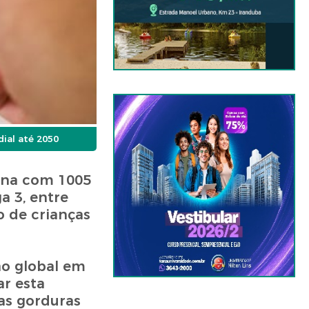
ial até 2050
hina com 1005
a 3, entre
o de crianças
ão global em
r esta
as gorduras