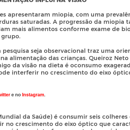
MENTAÇÃO INFLUI NA VISÃO
ntes apresentaram miopia, com uma prevalê
duras saturadas. A progressão da miopia 
eriam mais alimentos conforme exame de bi
 grupo.
pesquisa seja observacional traz uma orie
 na alimentação das crianças. Queiroz Neto
go da visão na dieta é oconsumo exagerad
de interferir no crescimento do eixo óptic
itter
e no
Instagram
.
ndial da Saúde) é consumir seis colheres 
rir no crescimento do eixo óptico que caract