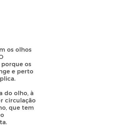
m os olhos
 O
s porque os
nge e perto
lica.
 do olho, à
r circulação
ho, que tem
ão
ta.