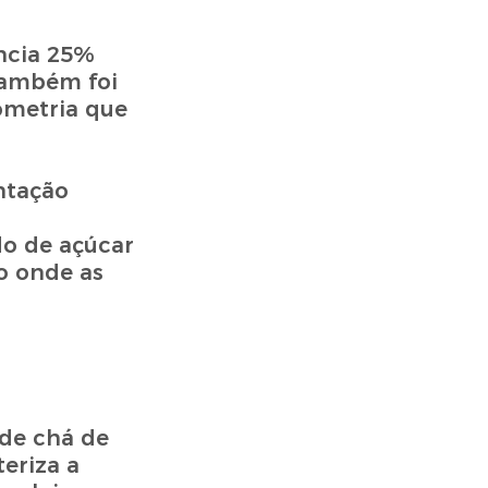
ncia 25%
também foi
ometria que
ntação
o de açúcar
o onde as
de chá de
eriza a