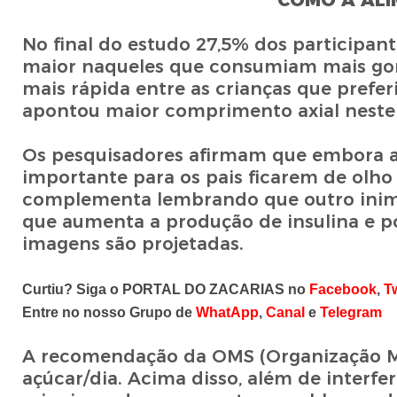
COMO A ALI
No final do estudo 27,5% dos participa
maior naqueles que consumiam mais gor
mais rápida entre as crianças que pref
apontou maior comprimento axial neste
Os pesquisadores afirmam que embora a 
importante para os pais ficarem de olho
complementa lembrando que outro inimi
que aumenta a produção de insulina e po
imagens são projetadas.
Curtiu? Siga o PORTAL DO ZACARIAS no
Facebook
,
Tw
Entre no nosso Grupo de
WhatApp
,
Canal
e
Telegram
A recomendação da OMS (Organização Mu
açúcar/dia. Acima disso, além de interfe