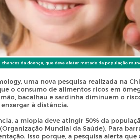
s chances da doença, que deve afetar metade da população mund
lmology, uma nova pesquisa realizada na C
 que o consumo de alimentos ricos em ômeg
almão, bacalhau e sardinha diminuem o risc
enxergar à distância.
ância, a miopia deve atingir 50% da populaç
(Organização Mundial da Saúde). Para barra
ação. Isso porque, a pesquisa alerta que 