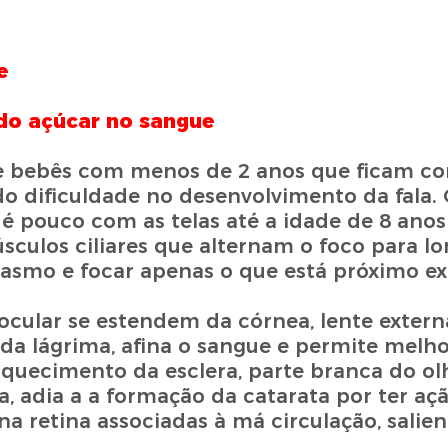
e
 do açúcar no sangue
de bebês com menos de 2 anos que ficam co
do dificuldade no desenvolvimento da fala.
 é pouco com as telas até a idade de 8 ano
culos ciliares que alternam o foco para lo
mo e focar apenas o que está próximo exp
ocular se estendem da córnea, lente externa
 da lágrima, afina o sangue e permite melho
raquecimento da esclera, parte branca do ol
, adia a a formação da catarata por ter aç
a retina associadas à má circulação, salien