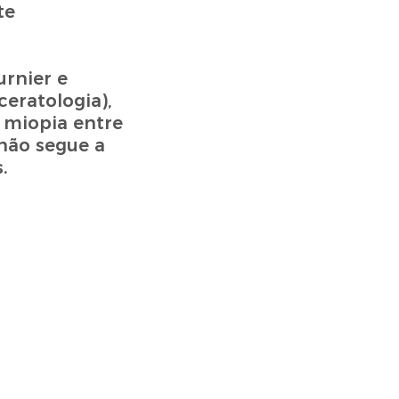
te
urnier e
eratologia),
a miopia entre
 não segue a
.