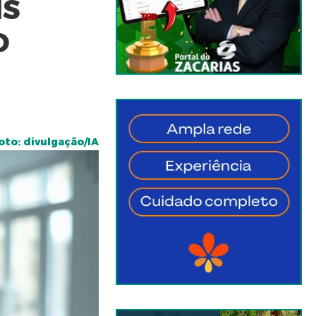
IS
O
oto: divulgação/IA