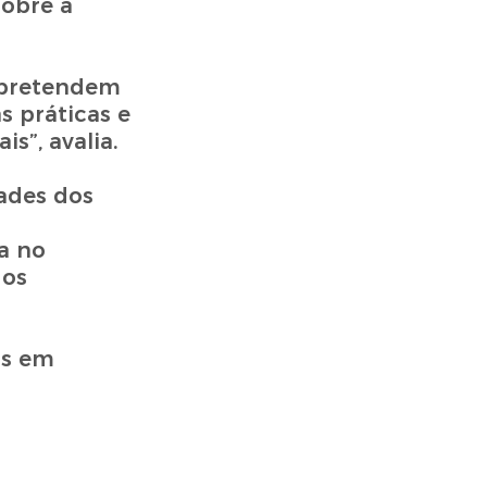
sobre a
 pretendem
s práticas e
s”, avalia.
dades dos
a no
dos
os em