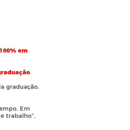
é 100% em
 graduação
da graduação.
 tempo. Em
e trabalho”,