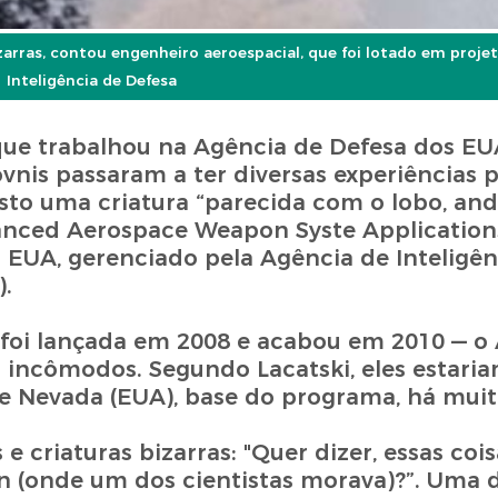
izarras, contou engenheiro aeroespacial, que foi lotado em proje
Inteligência de Defesa
 que trabalhou na Agência de Defesa dos EU
vnis passaram a ter diversas experiências 
visto uma criatura “parecida com o lobo, a
anced Aerospace Weapon Syste Application
 EUA, gerenciado pela Agência de Inteligên
.
 — foi lançada em 2008 e acabou em 2010 — 
s incômodos. Segundo Lacatski, eles estari
de Nevada (EUA), base do programa, há mui
e criaturas bizarras: "Quer dizer, essas co
n (onde um dos cientistas morava)?”. Uma 