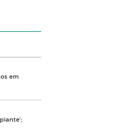
nos em
iante’;