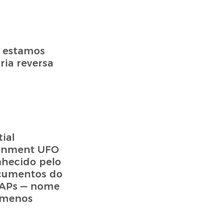
o estamos
ia reversa
ial
vernment UFO
nhecido pelo
ocumentos do
UAPs — nome
ômenos