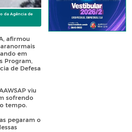
to da Agência de
A, afirmou
paranormais
ndando em
s Program,
cia de Defesa
o AAWSAP viu
am sofrendo
to tempo.
isas pegaram o
dessas