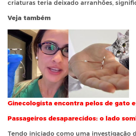
criaturas teria deixado arranhões, signif
Veja também
Ginecologista encontra pelos de gato 
Passageiros desaparecidos: o lado som
Tendo iniciado como uma investigação 