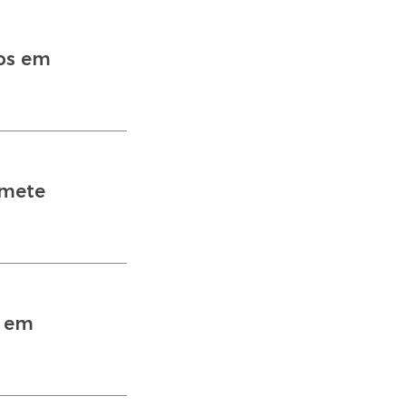
tos em
omete
o em