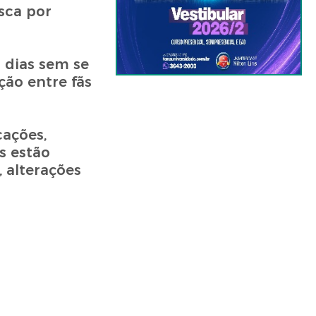
sca por
 dias sem se
ão entre fãs
cações,
s estão
, alterações