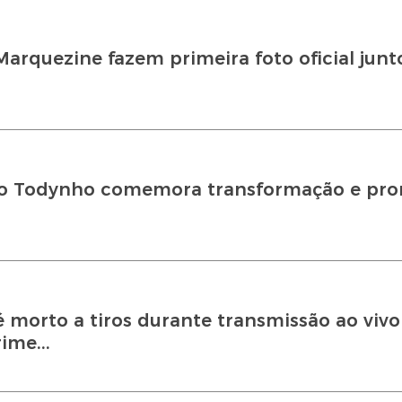
rquezine fazem primeira foto oficial jun
Jojo Todynho comemora transformação e pr
é morto a tiros durante transmissão ao viv
ime...