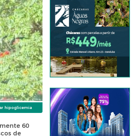
ar hipoglicemia
amente 60
scos de