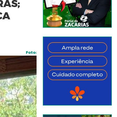
RAS;
CA
Foto: