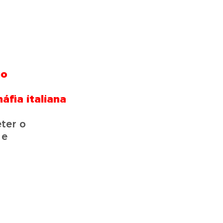
io
áfia italiana
ter o
 e