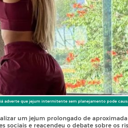
 Sá adverte que jejum intermitente sem planejamento pode caus
realizar um jejum prolongado de aproximad
s sociais e reacendeu o debate sobre os ri