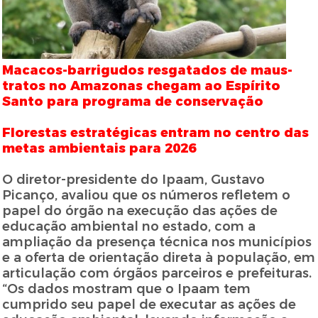
Macacos-barrigudos resgatados de maus-
tratos no Amazonas chegam ao Espírito
Santo para programa de conservação
Florestas estratégicas entram no centro das
metas ambientais para 2026
O diretor-presidente do Ipaam, Gustavo
Picanço, avaliou que os números refletem o
papel do órgão na execução das ações de
educação ambiental no estado, com a
ampliação da presença técnica nos municípios
e a oferta de orientação direta à população, em
articulação com órgãos parceiros e prefeituras.
“Os dados mostram que o Ipaam tem
cumprido seu papel de executar as ações de