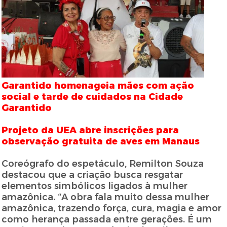
Garantido homenageia mães com ação
social e tarde de cuidados na Cidade
Garantido
Projeto da UEA abre inscrições para
observação gratuita de aves em Manaus
Coreógrafo do espetáculo, Remilton Souza
destacou que a criação busca resgatar
elementos simbólicos ligados à mulher
amazônica. “A obra fala muito dessa mulher
amazônica, trazendo força, cura, magia e amor
como herança passada entre gerações. É um