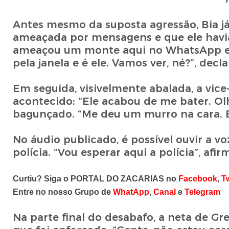
Antes mesmo da suposta agressão, Bia já
ameaçada por mensagens e que ele havia
ameaçou um monte aqui no WhatsApp e ag
pela janela e é ele. Vamos ver, né?”, decla
Em seguida, visivelmente abalada, a vic
acontecido: “Ele acabou de me bater. Ol
bagunçado. “Me deu um murro na cara. Es
No áudio publicado, é possível ouvir a 
polícia. “Vou esperar aqui a polícia”, af
Curtiu? Siga o PORTAL DO ZACARIAS no
Facebook
,
Tw
Entre no nosso Grupo de
WhatApp
,
Canal
e
Telegram
Na parte final do desabafo, a neta de 