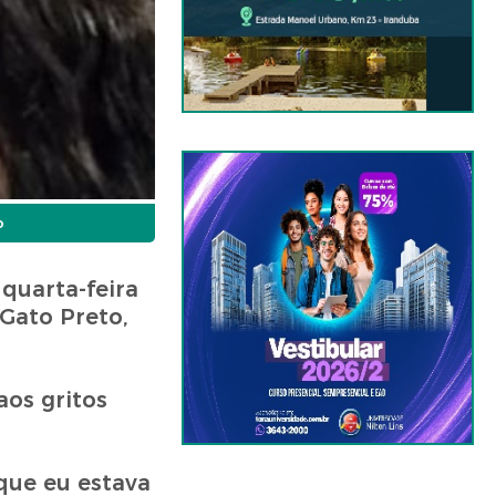
o
quarta-feira
Gato Preto,
os gritos
rque eu estava