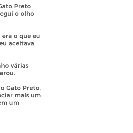
Gato Preto
segui o olho
 era o que eu
eu aceitava
ho várias
arou.
o Gato Preto,
nciar mais um
 em um