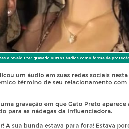
úmes e revelou ter gravado outros áudios como forma de proteçã
licou um áudio em suas redes sociais nesta 
lêmico término de seu relacionamento com 
u uma gravação em que Gato Preto aparece a
o para as nádegas da influenciadora.
ar! A sua bunda estava para fora! Estava po