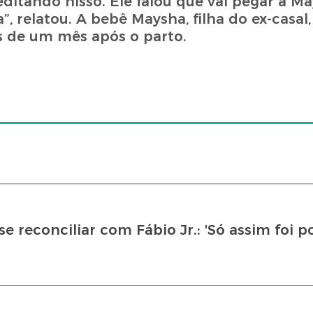
editando nisso. Ele falou que vai pegar a M
 relatou. A bebê Maysha, filha do ex-casal
is de um mês após o parto.
se reconciliar com Fábio Jr.: 'Só assim foi po