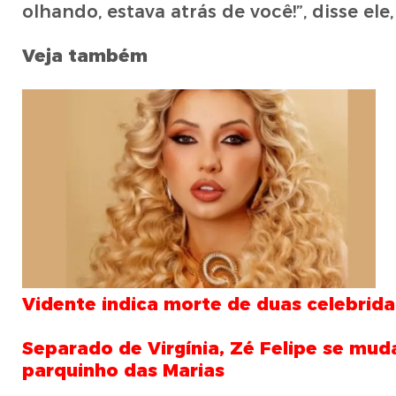
olhando, estava atrás de você!”, disse ele,
Veja também
Vidente indica morte de duas celebrida
Separado de Virgínia, Zé Felipe se mud
parquinho das Marias