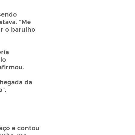
 sendo
stava. “Me
r o barulho
ria
lo
afirmou.
 chegada da
”.
aço e contou