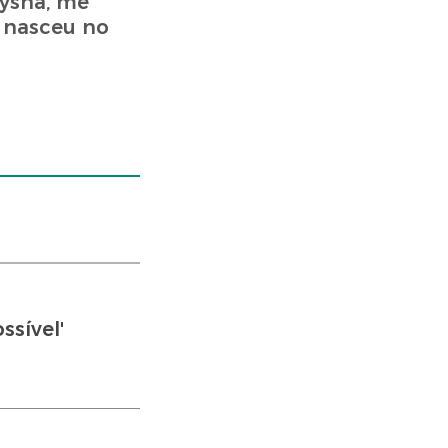
aysha, me
, nasceu no
ssível'