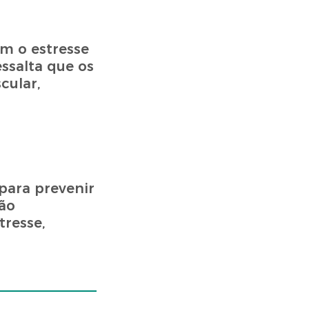
m o estresse
essalta que os
cular,
para prevenir
ção
resse,