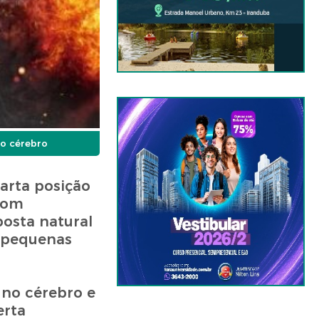
do cérebro
arta posição
 com
posta natural
m pequenas
 no cérebro e
erta