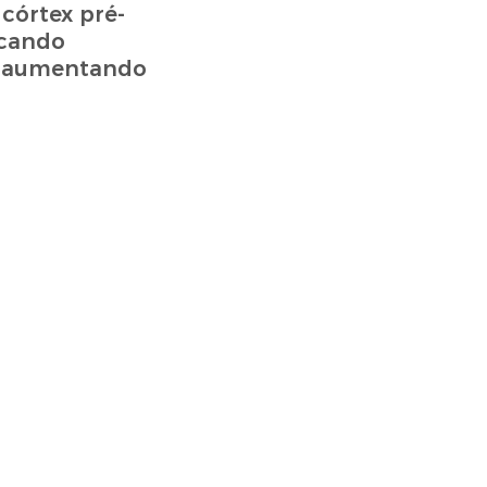
córtex pré-
icando
a, aumentando