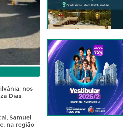
ilvânia, nos
za Dias,
cal, Samuel
, na região