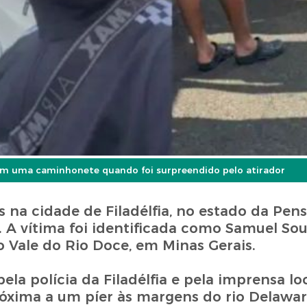
em uma caminhonete quando foi surpreendido pelo atirador
s na cidade de Filadélfia, no estado da Pens
 A vítima foi identificada como Samuel Sou
o Vale do Rio Doce, em Minas Gerais.
a polícia da Filadélfia e pela imprensa lo
ima a um píer às margens do rio Delaware