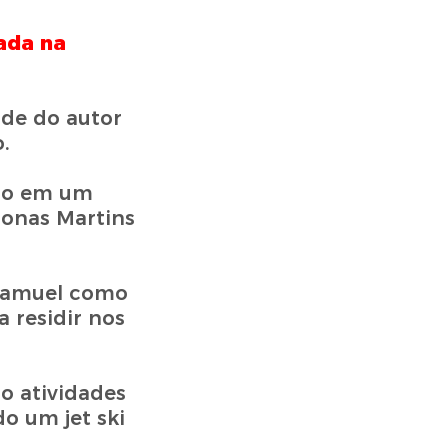
ada na
ade do autor
.
ção em um
Jonas Martins
 Samuel como
a residir nos
do atividades
o um jet ski