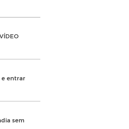
A VÍDEO
 e entrar
ndia sem