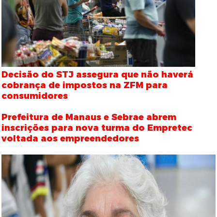
Decisão do STJ assegura que não haverá
cobrança de impostos na ZFM para
consumidores
Prefeitura de Manaus e Sebrae abrem
inscrições para nova turma do Empretec
voltada aos empreendedores