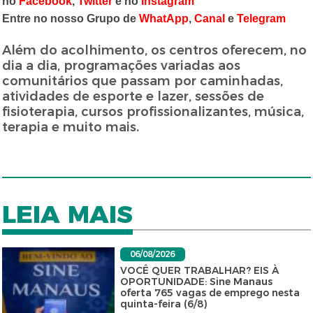
no
Facebook
,
Twitter
e no
Instagram
Entre no nosso Grupo de
WhatApp
,
Canal
e
Telegram
Além do acolhimento, os centros oferecem, no
dia a dia, programações variadas aos
comunitários que passam por caminhadas,
atividades de esporte e lazer, sessões de
fisioterapia, cursos profissionalizantes, música,
terapia e muito mais.
LEIA MAIS
06/08/2026
VOCÊ QUER TRABALHAR? EIS À
OPORTUNIDADE: Sine Manaus
oferta 765 vagas de emprego nesta
quinta-feira (6/8)