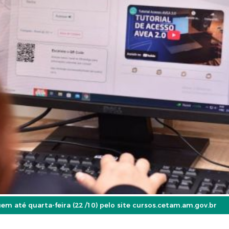
uem até quarta-feira (22 /10) pelo site cursos.cetam.am.gov.br