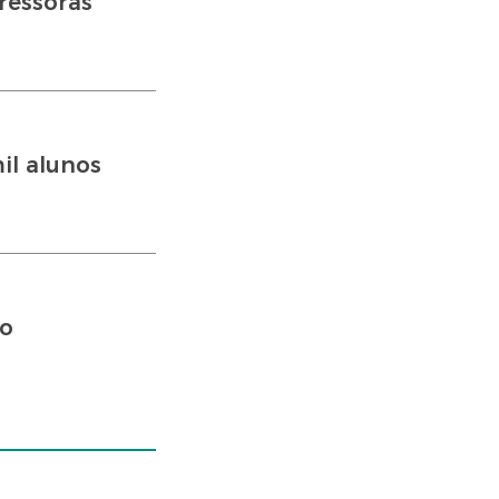
ressoras
il alunos
io