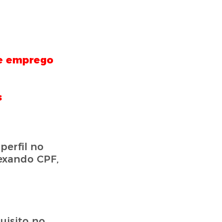
e emprego
s
perfil no
exando CPF,
uisito no