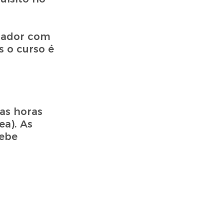
utador com
s o curso é
as horas
ea). As
cebe