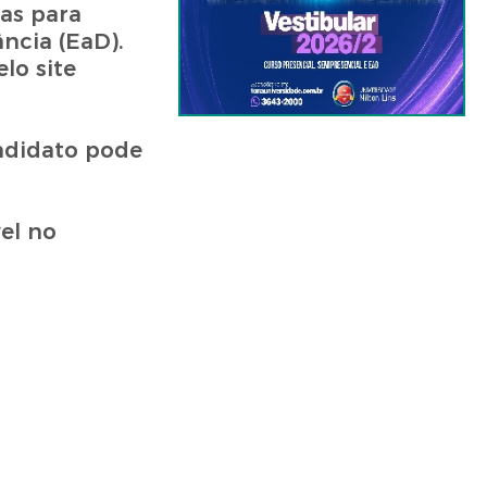
as para
ncia (EaD).
lo site
andidato pode
vel no