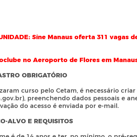
IDADE: Sine Manaus oferta 311 vagas d
oclube no Aeroporto de Flores em Manau
STRO OBRIGATÓRIO
aram curso pelo Cetam, é necessário criar 
m.gov.br), preenchendo dados pessoais e an
vação do acesso é enviada por e-mail.
CO-ALVO E REQUISITOS
e é de 14 anos e ter, no mínimo, o pré-req