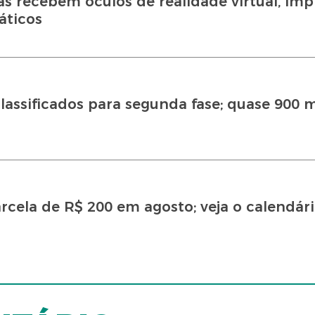
ás recebem óculos de realidade virtual, imp
áticos
lassificados para segunda fase; quase 900 m
cela de R$ 200 em agosto; veja o calendár