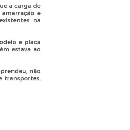
ue a carga de
a amarração e
xistentes na
odelo e placa
bém estava ao
sprendeu, não
 transportes,