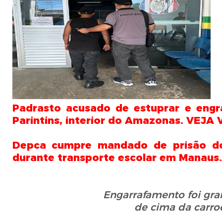
Padrasto acusado de estuprar e engr
Parintins, interior do Amazonas. VEJA
Depca cumpre mandado de prisão do
durante transporte escolar em Manaus
Engarrafamento foi gr
de cima da carro