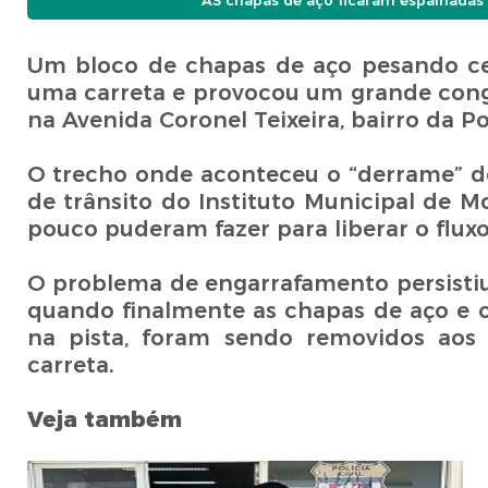
AS chapas de aço ficaram espalhadas 
Um bloco de chapas de aço pesando ce
uma carreta e provocou um grande conges
na Avenida Coronel Teixeira, bairro da 
O trecho onde aconteceu o “derrame” de
de trânsito do Instituto Municipal de 
pouco puderam fazer para liberar o flux
O problema de engarrafamento persistiu 
quando finalmente as chapas de aço e o
na pista, foram sendo removidos aos 
carreta.
Veja também