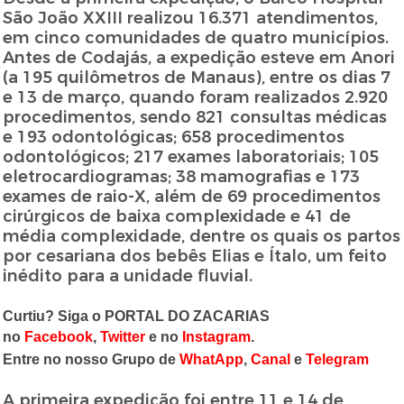
São João XXIII realizou 16.371 atendimentos,
em cinco comunidades de quatro municípios.
Antes de Codajás, a expedição esteve em Anori
(a 195 quilômetros de Manaus), entre os dias 7
e 13 de março, quando foram realizados 2.920
procedimentos, sendo 821 consultas médicas
e 193 odontológicas; 658 procedimentos
odontológicos; 217 exames laboratoriais; 105
eletrocardiogramas; 38 mamografias e 173
exames de raio-X, além de 69 procedimentos
cirúrgicos de baixa complexidade e 41 de
média complexidade, dentre os quais os partos
por cesariana dos bebês Elias e Ítalo, um feito
inédito para a unidade fluvial.
Curtiu? Siga o PORTAL DO ZACARIAS
no
Facebook
,
Twitter
e no
Instagram
.
Entre no nosso Grupo de
WhatApp
,
Canal
e
Telegram
A primeira expedição foi entre 11 e 14 de